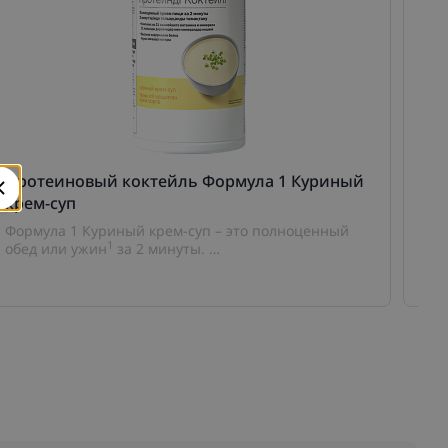
Протеиновый коктейль Формула 1 Куриный
Ко
крем-суп
го
Формула 1 Куриный крем-суп – это полноценный
Ко
1
обед или ужин
за 2 минуты.
ко
по
1
по содержанию микроэлементов, белка и
пищевых волокон, при приготовлении с молоком