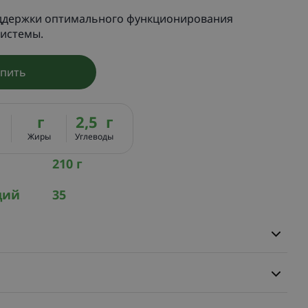
ддержки оптимального функционирования
истемы.
упить
г
2,5 г
Жиры
Углеводы
210 г
ций
35