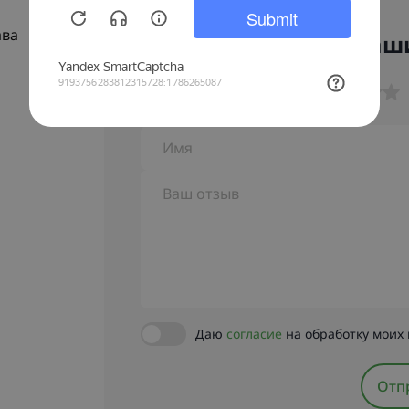
ава
Поделитесь ваш
Ваша оценка
Имя
Ваш отзыв
Даю
согласие
на обработку моих
Отп