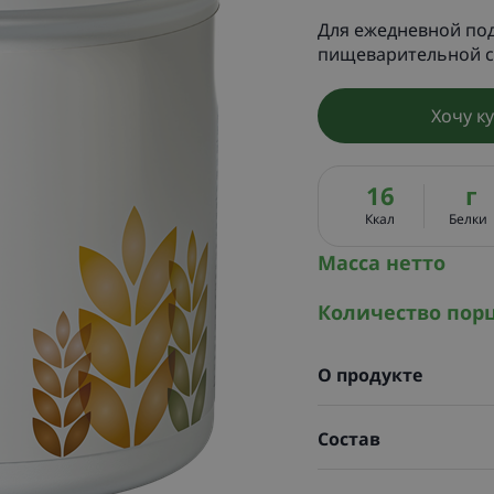
Для ежедневной по
пищеварительной с
Хочу к
16
г
Ккал
Белки
Масса нетто
Количество пор
О продукте
Состав