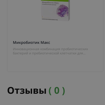
Микробиотик Макс
Инновационная комбинация пробиотических
бактерий и пребиотической клетчатки для
поддержки микробиоты кишечника.
Отзывы
( 0 )