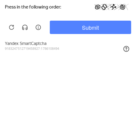
Войти
Главная
Продукты
ЗОЖ
Еще
Политика конфиденциальности
Политика в отношении файлов «cookie»
Политика в отношении обработки персональных данных
Отчет о возможных доходах Независимых Партнеров Herbalife
Этика ведения бизнеса