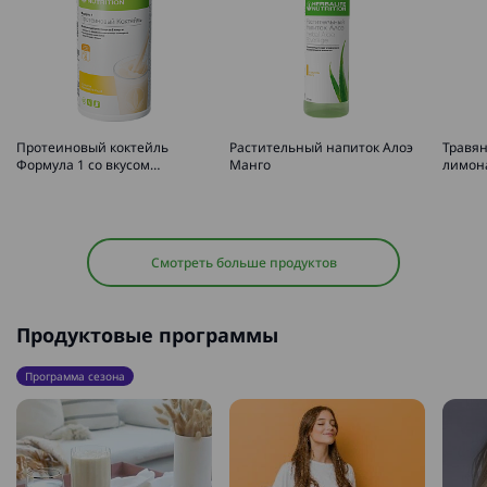
Протеиновый коктейль
Растительный напиток Алоэ
Травян
Формула 1 со вкусом
Манго
лимона
бананового мусса
Смотреть больше продуктов
Продуктовые программы
Программа сезона