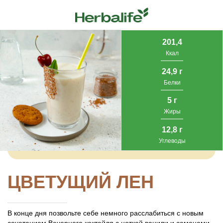
201,4
Ккал
24,9 г
Белки
5 г
Жиры
12,8 г
Углеводы
ЦВЕТУЩИЙ ЛЕН
В конце дня позвольте себе немного расслабиться с новым