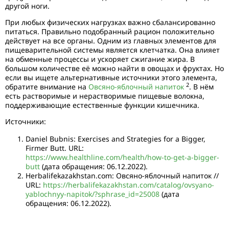
другой ноги.
При любых физических нагрузках важно сбалансированно
питаться. Правильно подобранный рацион положительно
действует на все органы. Одним из главных элементов для
пищеварительной системы является клетчатка. Она влияет
на обменные процессы и ускоряет сжигание жира. В
большом количестве её можно найти в овощах и фруктах. Но
если вы ищете альтернативные источники этого элемента,
2
обратите внимание на
Овсяно-яблочный напиток
. В нём
есть растворимые и нерастворимые пищевые волокна,
поддерживающие естественные функции кишечника.
Источники:
Daniel Bubnis: Exercises and Strategies for a Bigger,
Firmer Butt. URL:
https://www.healthline.com/health/how-to-get-a-bigger-
butt
(дата обращения: 06.12.2022).
Herbalifekazakhstan.com: Овсяно-яблочный напиток //
URL:
https://herbalifekazakhstan.com/catalog/ovsyano-
yablochnyy-napitok/?sphrase_id=25008
(дата
обращения: 06.12.2022).