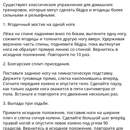
Существуют классические упражнения для домашних
тренировок, которые могут сделать бёдра и ягодицы более
сильными и рельефными.
1. Ягодичный мостик на одной ноге.
Лёжа на спине ладонями вниз по бокам, вытяните одну ногу,
сожмите ягодицы и толкните другую ногу вверх. Удерживая
верхнюю часть спины, поднимите бёдра, пока вытянутая
нога не образует прямую линию со спиной. Вернитесь в
исходное положение. Повторите по 10 раз.
2. Болгарские сплит-приседания.
Поставьте заднюю ногу на гимнастическую подставку.
Держите туловище прямо, слегка наклонившись вперёд.
Согните переднее колено и опустите тело. Сделайте паузу,
как только задняя нога окажется в пяти сантиметрах от
пола. Встаньте и повторите это движение несколько раз.
3. Выпады при ходьбе.
Примите исходное положение, поставив ноги на ширине
плеч и слегка согнув колени. Сделайте большой шаг вперёд
правой ногой и опустите левое колено под углом 90
градусов. Вернитесь в исходное положение, повторите для